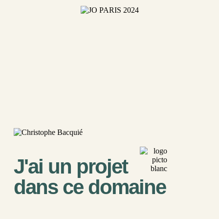
JO Paris 2024
Rayonnement de la gastronomie dans les espaces d’hospitalité
officiels de Paris 2024 : 8 chefs lors de la Cérémonie d’Ouverture et
J'ai un projet
40 chefs mobilisés sur 9 sites olympiques. Sélection,
contractualisation, coordination traiteurs, validation des menus,
dans ce domaine
accréditations et accompagnement terrain.